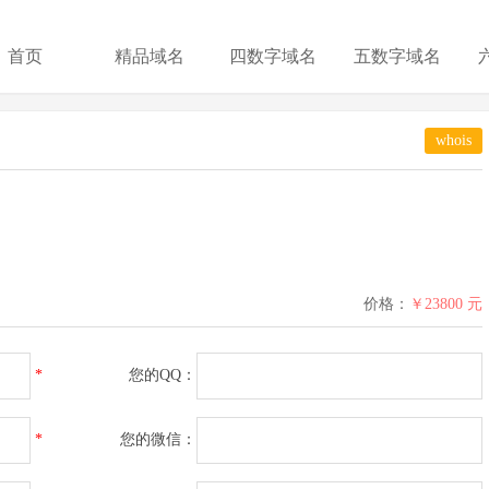
首页
精品域名
四数字域名
五数字域名
whois
价格：
￥23800 元
*
您的QQ：
*
您的微信：