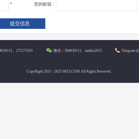
*
您的邮箱：
630111、275575591
微信：394630111、mtdkx2025
Telegram:
CopyRight 2015 - 2025 0023.COM All Rights Reserved.