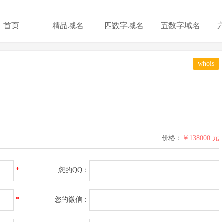
首页
精品域名
四数字域名
五数字域名
whois
价格：
￥138000 元
*
您的QQ：
*
您的微信：