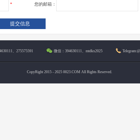
*
您的邮箱：
630111、275575591
微信：394630111、mtdkx2025
Telegram:
CopyRight 2015 - 2025 0023.COM All Rights Reserved.