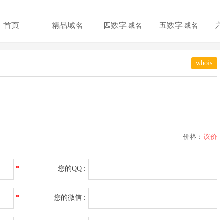
首页
精品域名
四数字域名
五数字域名
whois
价格：
议价
*
您的QQ：
*
您的微信：