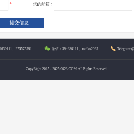
*
您的邮箱：
630111、275575591
微信：394630111、mtdkx2025
Telegram:
CopyRight 2015 - 2025 0023.COM All Rights Reserved.