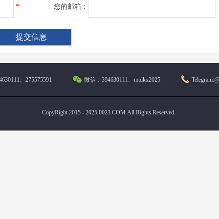
*
您的邮箱：
630111、275575591
微信：394630111、mtdkx2025
Telegram:
CopyRight 2015 - 2025 0023.COM All Rights Reserved.