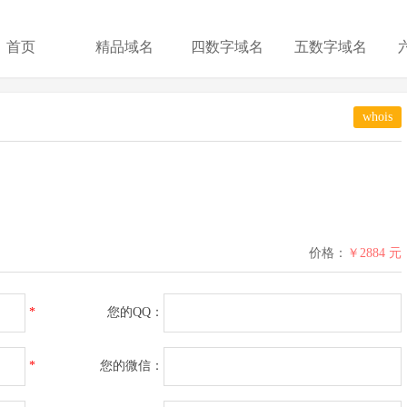
首页
精品域名
四数字域名
五数字域名
whois
价格：
￥2884 元
*
您的QQ：
*
您的微信：