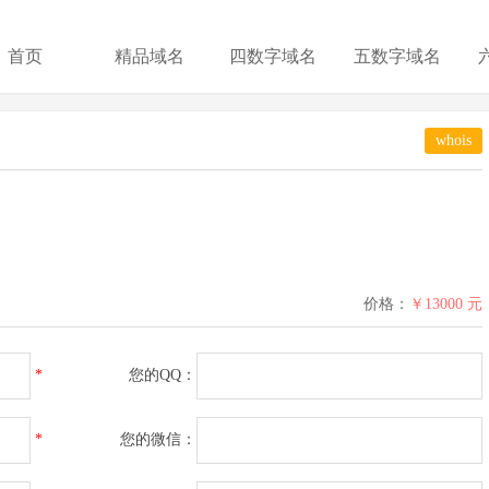
首页
精品域名
四数字域名
五数字域名
whois
价格：
￥13000 元
*
您的QQ：
*
您的微信：