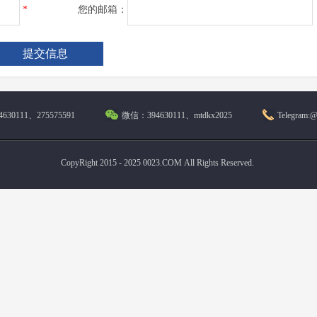
*
您的邮箱：
630111、275575591
微信：394630111、mtdkx2025
Telegram:
CopyRight 2015 - 2025 0023.COM All Rights Reserved.