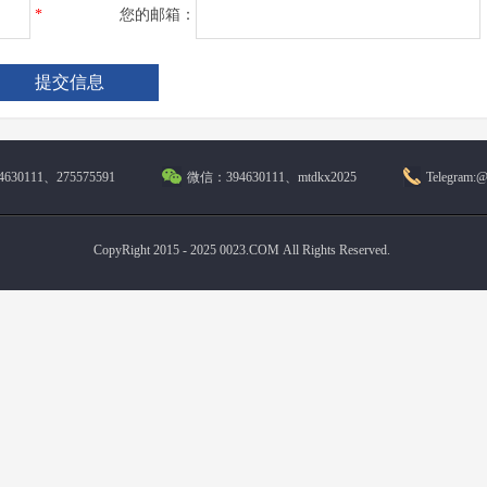
*
您的邮箱：
630111、275575591
微信：394630111、mtdkx2025
Telegram:
CopyRight 2015 - 2025 0023.COM All Rights Reserved.