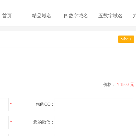
首页
精品域名
四数字域名
五数字域名
whois
价格：
￥1800 元
*
您的QQ：
*
您的微信：