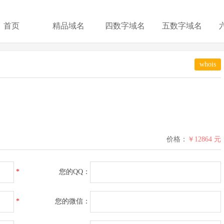
首页
精品域名
四数字域名
五数字域名
whois
价格：
￥12864 元
*
您的QQ：
*
您的微信：