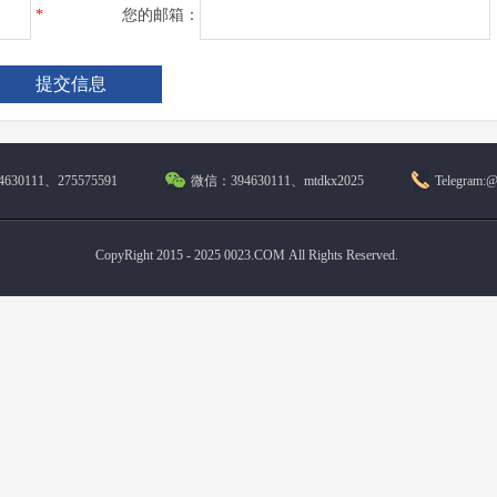
*
您的邮箱：
630111、275575591
微信：394630111、mtdkx2025
Telegram:
CopyRight 2015 - 2025 0023.COM All Rights Reserved.