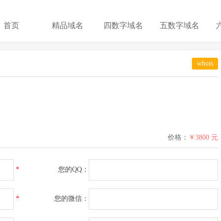
首页
精品域名
四数字域名
五数字域名
whois
价格：
￥3800 元
*
您的QQ：
*
您的微信：