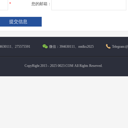
*
您的邮箱：
630111、275575591
微信：394630111、mtdkx2025
Telegram:
CopyRight 2015 - 2025 0023.COM All Rights Reserved.