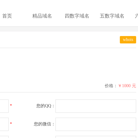
首页
精品域名
四数字域名
五数字域名
whois
价格：
￥1000 元
*
您的QQ：
*
您的微信：