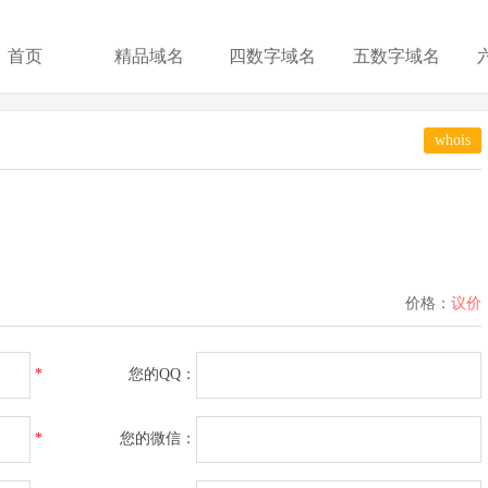
首页
精品域名
四数字域名
五数字域名
whois
价格：
议价
*
您的QQ：
*
您的微信：