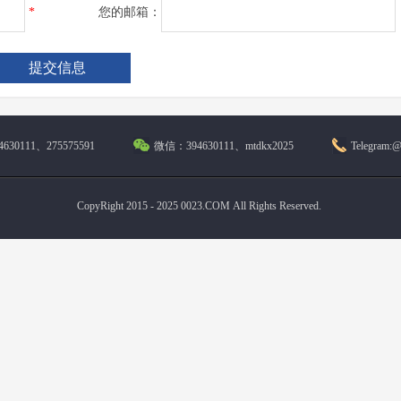
*
您的邮箱：
630111、275575591
微信：394630111、mtdkx2025
Telegram:
CopyRight 2015 - 2025 0023.COM All Rights Reserved.