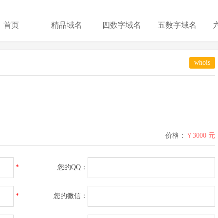
首页
精品域名
四数字域名
五数字域名
whois
价格：
￥3000 元
*
您的QQ：
*
您的微信：